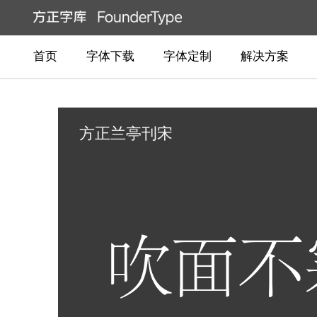
首页
字体下载
字体定制
解决方案
方正兰亭刊宋
吹面不