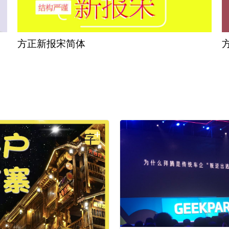
方正新报宋简体