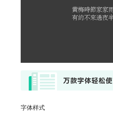
黄梅时节家家
有约不来过夜
字体样式