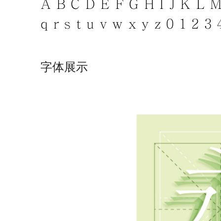
ABCDEFGHIJKLM
qrstuvwxyz01
字体展示