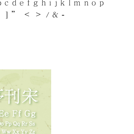
defghijklmnop
）]”＜＞/&-