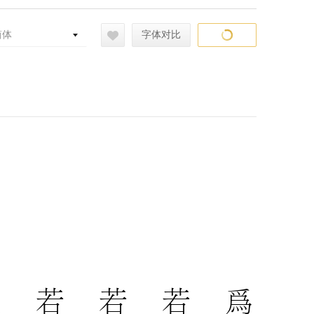
简体
字体对比
叶
若
若
若
为