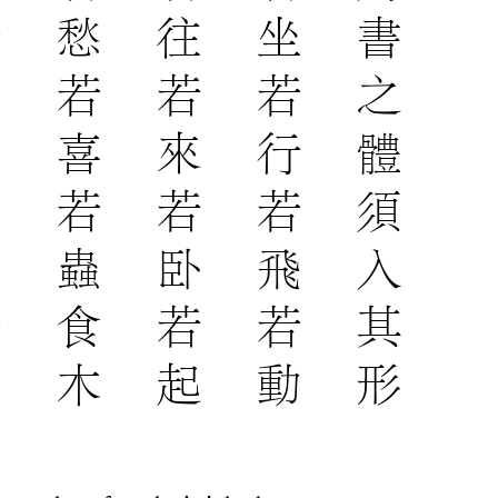
若
愁
往
坐
书
利
若
若
若
之
剑
喜
来
行
体
长
若
若
若
须
戈
虫
卧
飞
入
若
食
若
若
其
强
木
起
动
形