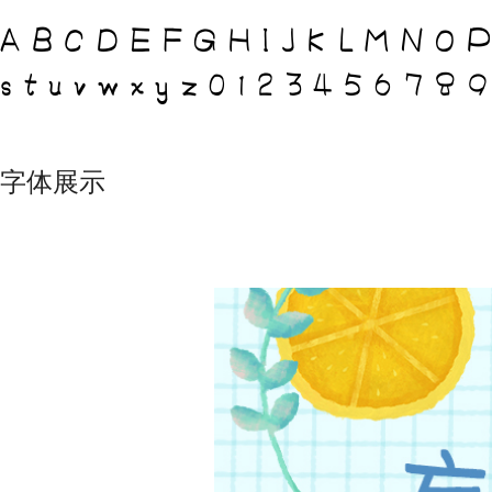
ABCDEFGHIJKLMNOP
stuvwxyz0123456
字体展示