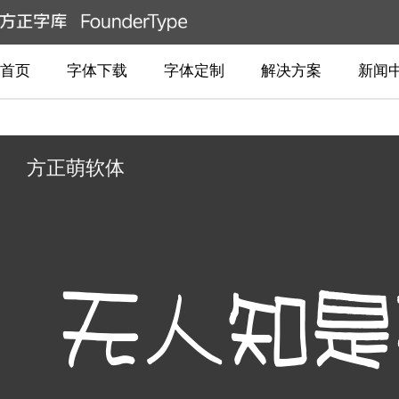
首页
字体下载
字体定制
解决方案
新闻
方正萌软体
无人知是