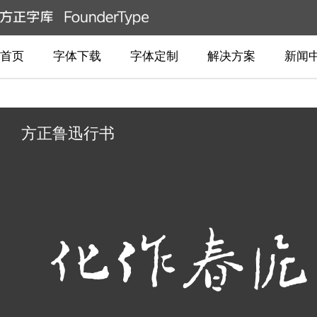
首页
字体下载
字体定制
解决方案
新闻
方正鲁迅行书
化作春泥