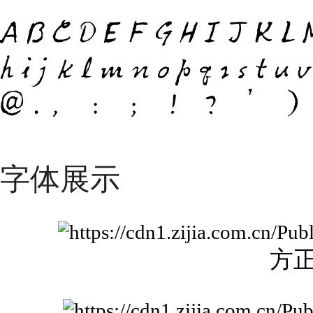
ABCDEFGHIJKL
hijklmnopqrst
@.，：；！？’）
字体展示
方