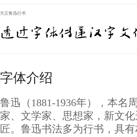
方正鲁迅行书
透过字体传递汉字文
字体介绍
鲁迅（1881-1936年），
家、文学家、思想家，新文化
匠。鲁迅书法多为行书，具有