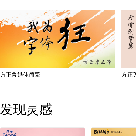
方正鲁迅体简繁
方正
发现灵感