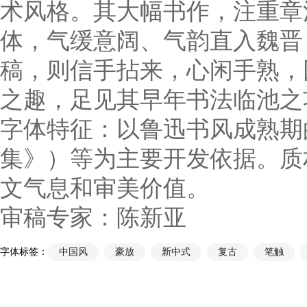
术风格。其大幅书作，注重章
体，气缓意阔、气韵直入魏晋
稿，则信手拈来，心闲手熟，
之趣，足见其早年书法临池之
字体特征：以鲁迅书风成熟期
集》）等为主要开发依据。质
文气息和审美价值。
审稿专家：陈新亚
字体标签：
中国风
豪放
新中式
复古
笔触