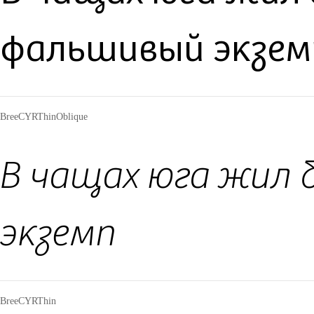
фальшивый экзем
BreeCYRThinOblique
В чащах юга жил 
экземп
BreeCYRThin