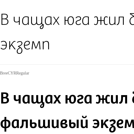
В чащах юга жил 
экземп
BreeCYRRegular
В чащах юга жил 
фальшивый экзе