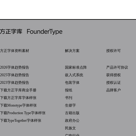
方正字体资料素材
解决方案
授权许可
2026字体趋势报告
国家标准点阵
产品许可协议
2025字体趋势报告
嵌入式系统
获得授权
2023字体趋势报告
包装字体
授权认证
下载方正字库商业手册
报纸
品牌客户
下载方正字库字体样张
书刊
下载Monotype字体样张
生僻字
下载Production Type字体样张
古籍出版
下载TypeTogether字体样张
政府办公
民族文
广电行业