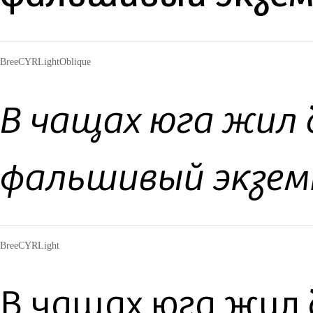
BreeCYRLightOblique
В чащах юга жил 
фальшивый экзем
BreeCYRLight
В чащах юга жил 