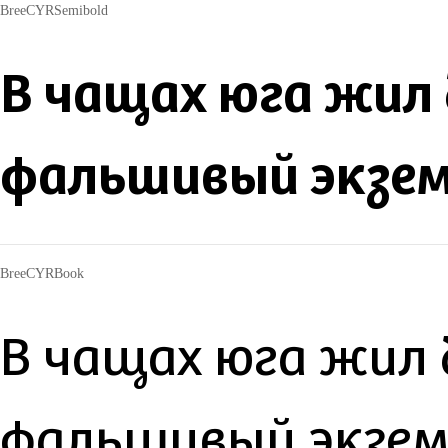
BreeCYRSemibold
В чащах юга жил 
фальшивый экзе
BreeCYRBook
В чащах юга жил 
фальшивый экзе