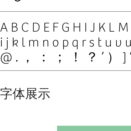
ABCDEFGHIJKL
ijklmnopqrstuv
@.，：；！？’）]
字体展示