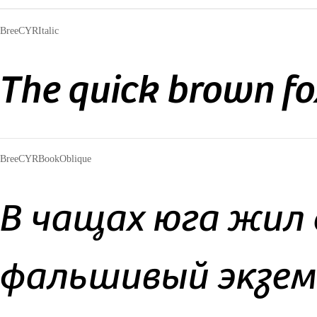
BreeCYRItalic
The quick brown fo
BreeCYRBookOblique
В чащах юга жил 
фальшивый экзе