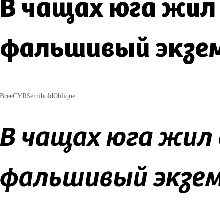
В чащах юга жил 
фальшивый экзе
BreeCYRSemiboldOblique
В чащах юга жил 
фальшивый экзе