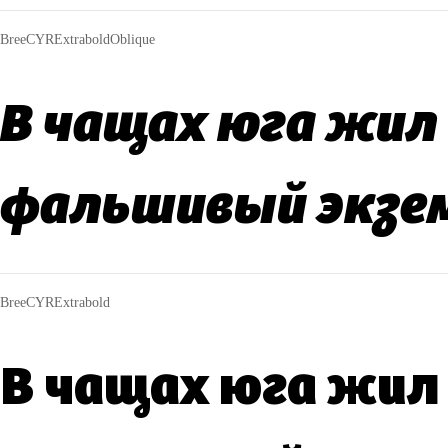
BreeCYRExtraboldOblique
В чащах юга жил 
фальшивый экзе
BreeCYRExtrabold
В чащах юга жил 