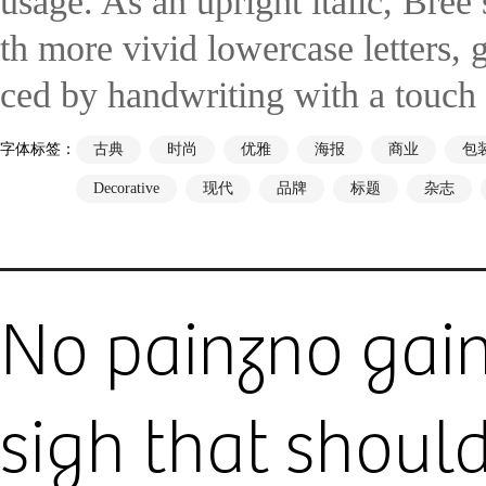
usage. As an upright italic, Bree
th more vivid lowercase letters, g
ced by handwriting with a touch 
字体标签：
古典
时尚
优雅
海报
商业
包
Decorative
现代
品牌
标题
杂志
No painzno gain
sigh that should