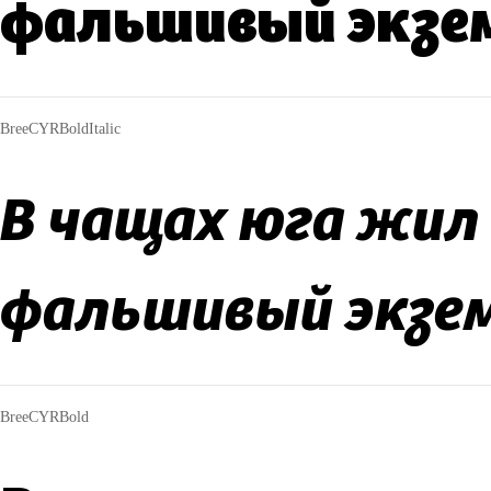
фальшивый экзе
BreeCYRBoldItalic
В чащах юга жил 
фальшивый экзе
BreeCYRBold