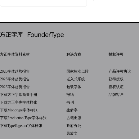
方正字体资料素材
解决方案
授权许可
2026字体趋势报告
国家标准点阵
产品许可协议
2025字体趋势报告
嵌入式系统
获得授权
2023字体趋势报告
包装字体
授权认证
下载方正字库商业手册
报纸
品牌客户
下载方正字库字体样张
书刊
下载Monotype字体样张
生僻字
下载Production Type字体样张
古籍出版
下载TypeTogether字体样张
政府办公
民族文