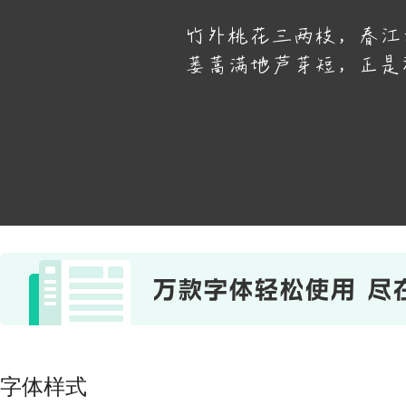
竹外桃花三两枝，春江
蒌蒿满地芦芽短，正是
字体样式