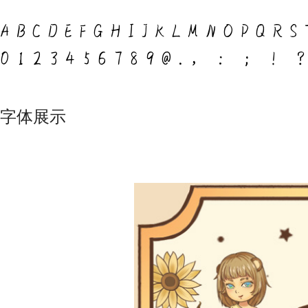
ABCDEFGHIJKLMNOPQRS
0123456789@.，：；
字体展示