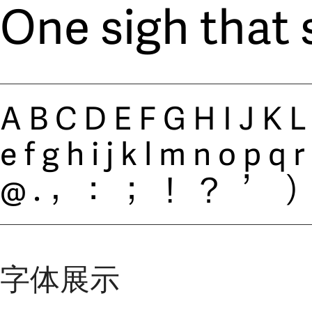
One sigh that 
ABCDEFGHIJK
efghijklmnopq
@.，：；！？’）
字体展示