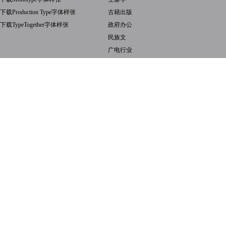
下载Production Type字体样张
古籍出版
下载TypeTogether字体样张
政府办公
民族文
广电行业