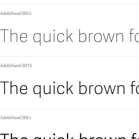
AdelleSansCHIUt
The quick brown fo
AdelleSansCHITh
The quick brown f
AdelleSansCHILt