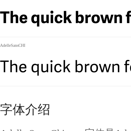
The quick brown f
AdelleSansCHI
The quick brown f
字体介绍