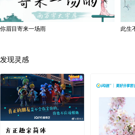
你眉目寄来一场雨
此生
发现灵感
方正趣宋简体