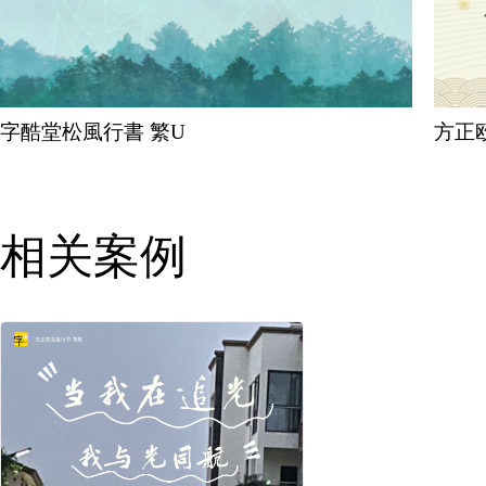
字酷堂松風行書 繁U
方正
相关案例