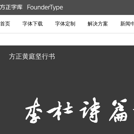
首页
字体下载
字体定制
解决方案
新闻
方正黄庭坚行书
李杜诗篇