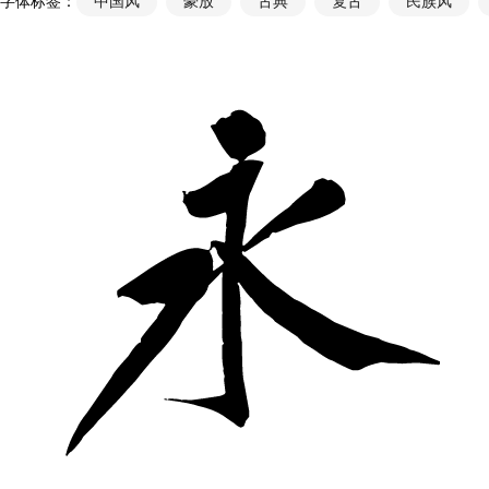
字体标签：
中国风
豪放
古典
复古
民族风
永