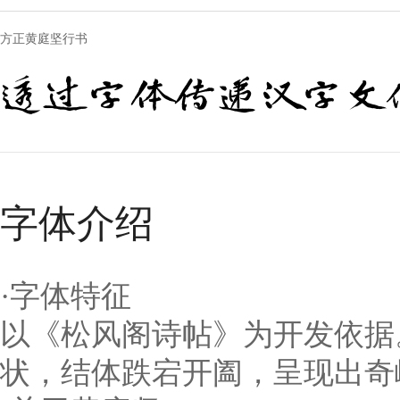
方正黄庭坚行书
透过字体传递汉字文
字体介绍
·字体特征
以《松风阁诗帖》为开发依据
状，结体跌宕开阖，呈现出奇