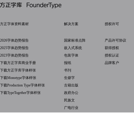
方正字体资料素材
解决方案
授权许可
2026字体趋势报告
国家标准点阵
产品许可协议
2025字体趋势报告
嵌入式系统
获得授权
2023字体趋势报告
包装字体
授权认证
下载方正字库商业手册
报纸
品牌客户
下载方正字库字体样张
书刊
下载Monotype字体样张
生僻字
下载Production Type字体样张
古籍出版
下载TypeTogether字体样张
政府办公
民族文
广电行业