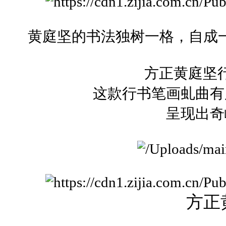
黄庭坚的书法独树一格，自成
方正黄庭坚
这款行书笔画虬曲有
呈现出奇
方正