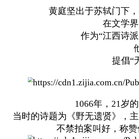
黄庭坚出于苏轼门下，
在文学界
作为“江西诗派
提倡“
1066年，21
当时的诗题为《野无遗贤》，主
不禁拍案叫好，称赞