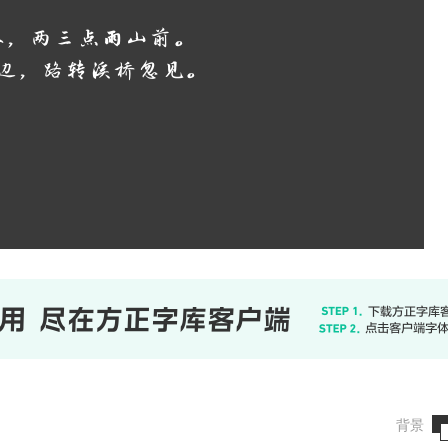
外，两三点雨山前。
边，路转溪桥忽见。
背景