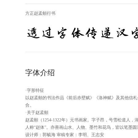
方正赵孟頫行书
透过字体传递汉
字体介绍
·字形特征
以赵孟頫的书法作品《前后赤壁赋》《洛神赋》及其他信札
合。
·关于赵孟頫
赵孟頫（1254-1322年）元书画家。字子昂，号雪松
人称“赵体”。亦善画山水、人物、墨竹和花鸟，皆以笔墨
设计师：郭毓海 审稿专家：李明、王志安