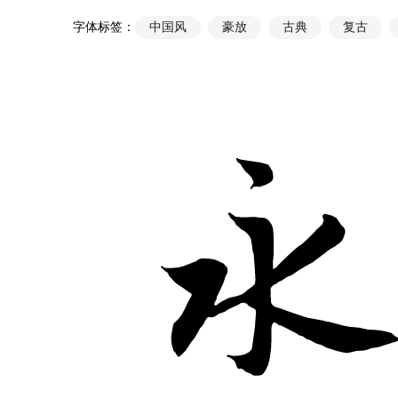
字体标签：
中国风
豪放
古典
复古