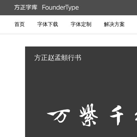
首页
字体下载
字体定制
解决方案
方正赵孟頫行书
万紫千