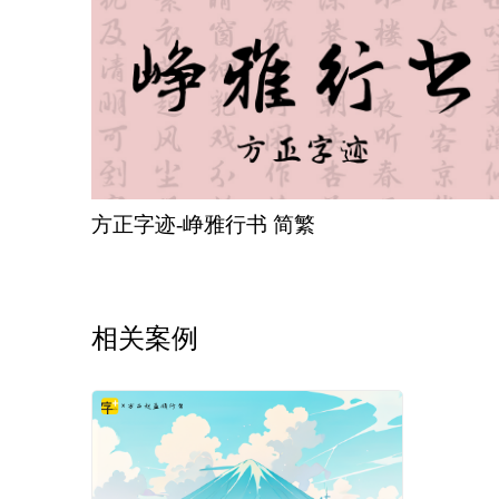
方正字迹-峥雅行书 简繁
相关案例