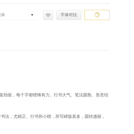
简体
字体对比
架劲挺，每个字都铿锵有力。行书大气、笔法圆熟、形意结
工于书法，尤精正、行书和小楷，所写碑版甚多，圆转遒丽，