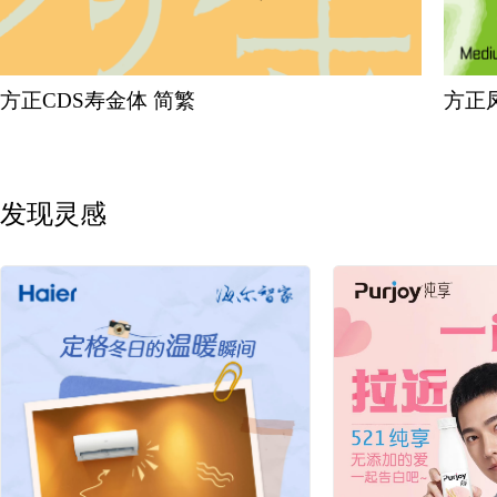
方正CDS寿金体 简繁
方正凤
发现灵感