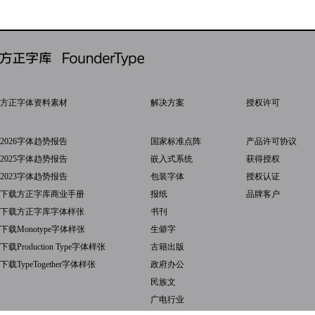
方正字体资料素材
解决方案
授权许可
2026字体趋势报告
国家标准点阵
产品许可协议
2025字体趋势报告
嵌入式系统
获得授权
2023字体趋势报告
包装字体
授权认证
下载方正字库商业手册
报纸
品牌客户
下载方正字库字体样张
书刊
下载Monotype字体样张
生僻字
下载Production Type字体样张
古籍出版
下载TypeTogether字体样张
政府办公
民族文
广电行业