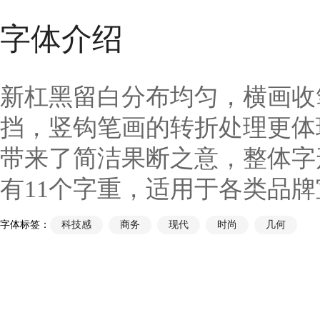
字体介绍
新杠黑留白分布均匀，横画收
挡，竖钩笔画的转折处理更体
带来了简洁果断之意，整体字
有11个字重，适用于各类品
字体标签：
科技感
商务
现代
时尚
几何