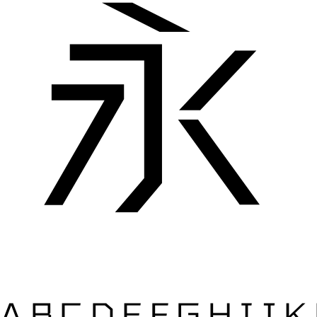
永
ABCDEFGHIJ