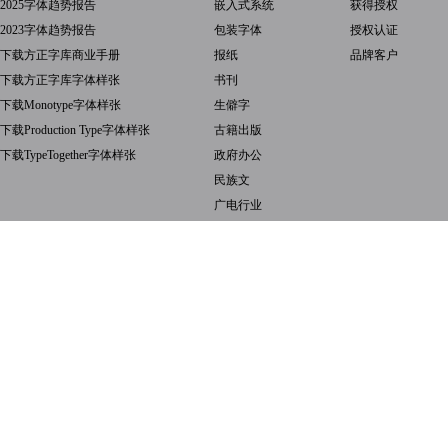
2025字体趋势报告
嵌入式系统
获得授权
2023字体趋势报告
包装字体
授权认证
下载方正字库商业手册
报纸
品牌客户
下载方正字库字体样张
书刊
下载Monotype字体样张
生僻字
下载Production Type字体样张
古籍出版
下载TypeTogether字体样张
政府办公
民族文
广电行业