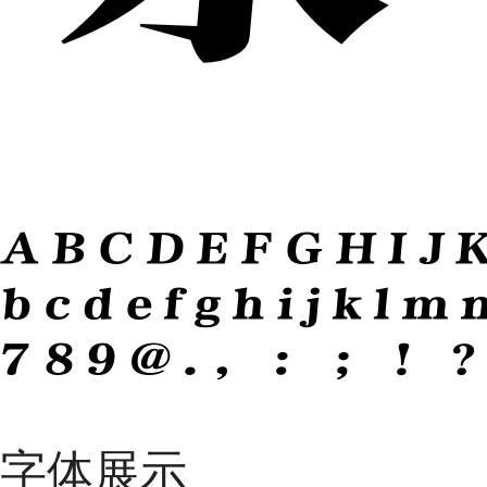
ABCDEFGHIJ
bcdefghijklm
789@.，：；！
字体展示