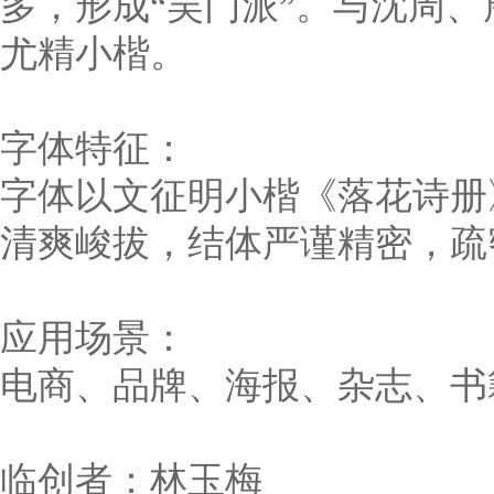
多，形成“吴门派”。与沈周、
尤精小楷。
字体特征：
字体以文征明小楷《落花诗册
清爽峻拔，结体严谨精密，疏
应用场景：
电商、品牌、海报、杂志、书
临创者：林玉梅