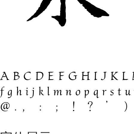
ABCDEFGHIJK
fghijklmnopqrs
@.，：；！？’）