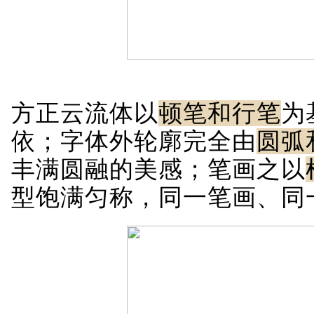
方正云流体以
顿笔和行笔
为
依；字体外轮廓完全由
圆弧
丰满圆融的美感；笔画之以
型饱满匀称，同一笔画、同