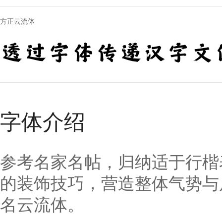
方正云流体
透过字体传递汉字文
字体介绍
参考名家名帖，归纳适于行楷
的装饰技巧，营造整体气势与
名云流体。