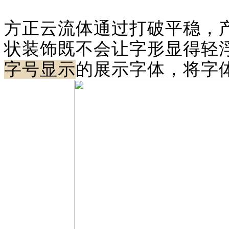
方正云流体通过打破平稳，
状装饰既不会让字形显得轻
字号显示
的展示字体，将字