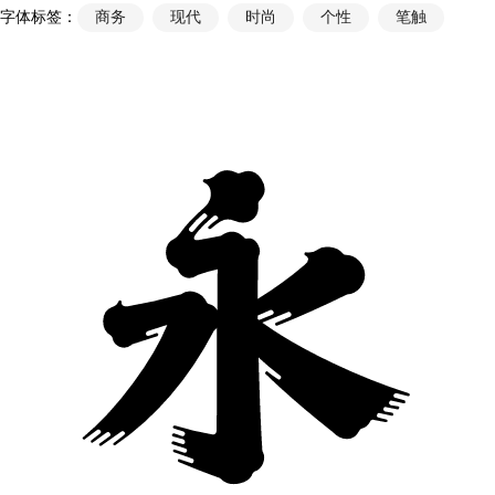
字体标签：
商务
现代
时尚
个性
笔触
永