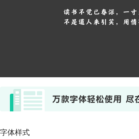
读书不觉已春深，一寸
不是道人来引笑，周情
字体样式