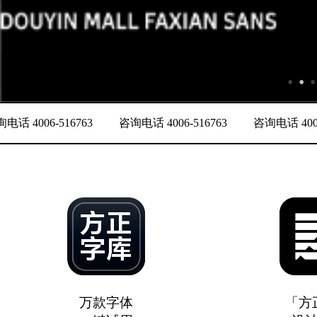
 4006-516763
咨询电话 4006-516763
咨询电话 4006-5
万款字体
「方