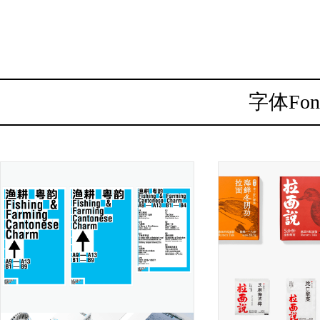
字体Fon