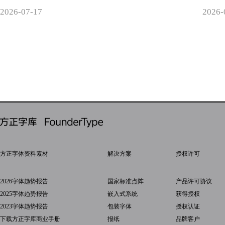
2026-07-17
2026-
方正字体资料素材
解决方案
授权许可
2026字体趋势报告
国家标准点阵
产品许可协议
2025字体趋势报告
嵌入式系统
获得授权
2023字体趋势报告
包装字体
授权认证
下载方正字库商业手册
报纸
品牌客户