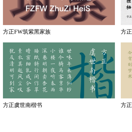
方正FW筑紫黑家族
方正
方正虞世南楷书
方正