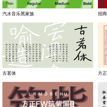
汽水音乐黑家族
招商
古茗体
方正