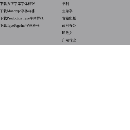
下载方正字库字体样张
书刊
下载Monotype字体样张
生僻字
下载Production Type字体样张
古籍出版
下载TypeTogether字体样张
政府办公
民族文
广电行业