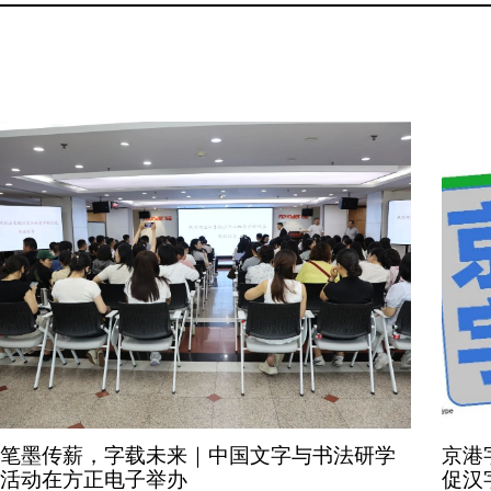
笔墨传薪，字载未来｜中国文字与书法研学
京港
活动在方正电子举办
促汉