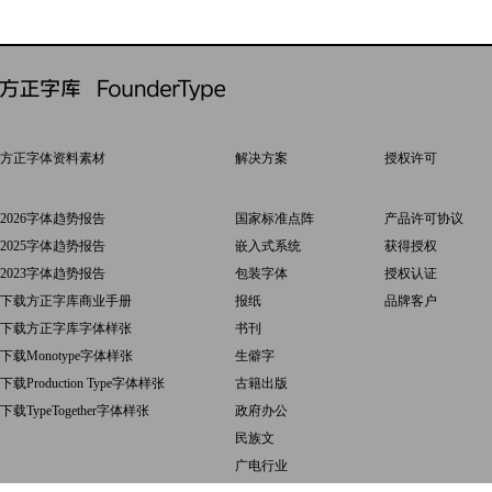
方正字体资料素材
解决方案
授权许可
2026字体趋势报告
国家标准点阵
产品许可协议
2025字体趋势报告
嵌入式系统
获得授权
2023字体趋势报告
包装字体
授权认证
下载方正字库商业手册
报纸
品牌客户
下载方正字库字体样张
书刊
下载Monotype字体样张
生僻字
下载Production Type字体样张
古籍出版
下载TypeTogether字体样张
政府办公
民族文
广电行业