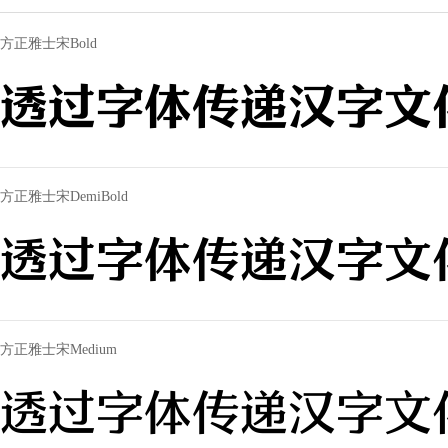
方正雅士宋Bold
透过字体传递汉字文
方正雅士宋DemiBold
透过字体传递汉字文
方正雅士宋Medium
透过字体传递汉字文