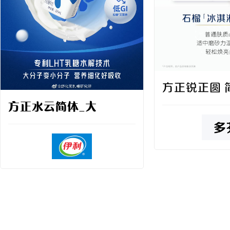
方正锐正圆 简
方正水云简体_大