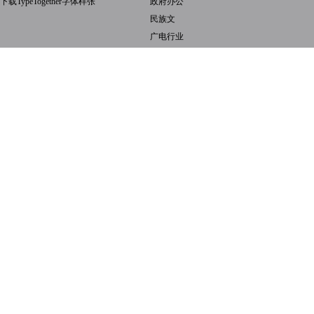
下载TypeTogether字体样张
政府办公
民族文
广电行业