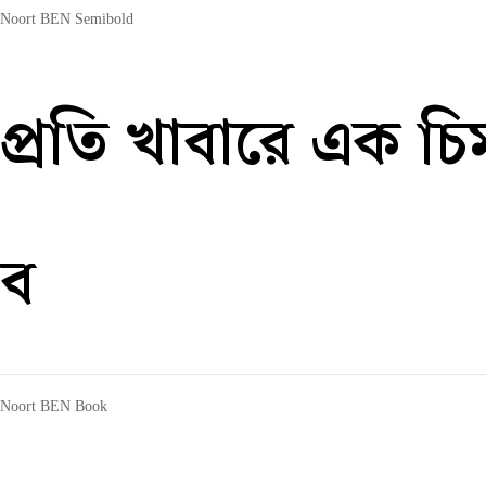
Noort BEN Semibold
প্রতি খাবারে এক চি
ব
Noort BEN Book