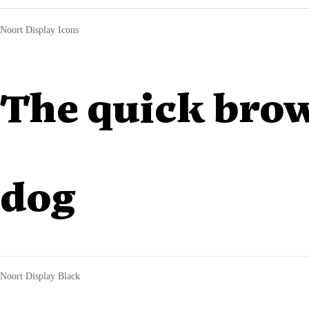
Noort Display Icons
The quick brow
dog
Noort Display Black