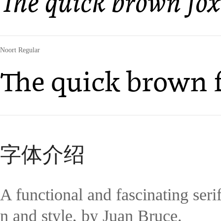
The quick brown fox
Noort Regular
The quick brown f
字体介绍
A functional and fascinating seri
n and style, by Juan Bruce.