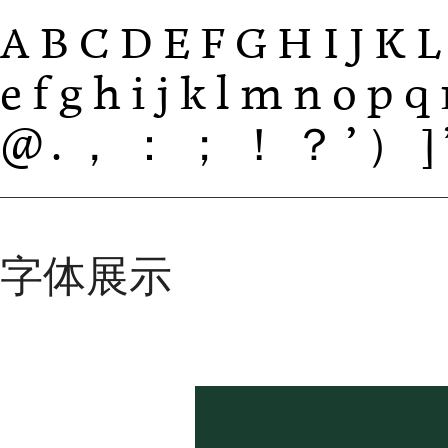
ABCDEFGHIJK
efghijklmnopq
@.，：；！？’）]
字体展示