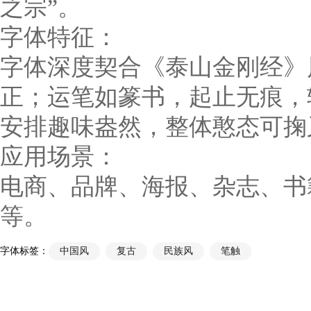
之宗”。
字体特征：
字体深度契合《泰山金刚经》
正；运笔如篆书，起止无痕，
安排趣味盎然，整体憨态可掬
应用场景：
电商、品牌、海报、杂志、书
等。
字体标签：
中国风
复古
民族风
笔触