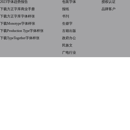
2023字体趋势报告
包装字体
授权认证
下载方正字库商业手册
报纸
品牌客户
下载方正字库字体样张
书刊
下载Monotype字体样张
生僻字
下载Production Type字体样张
古籍出版
下载TypeTogether字体样张
政府办公
民族文
广电行业