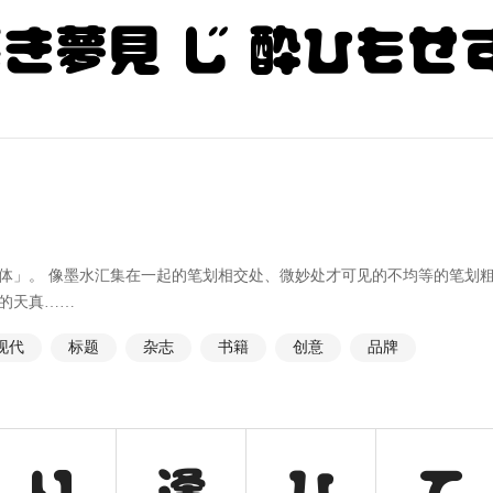
浅き夢見 じ 酔ひもせ
体」。 像墨水汇集在一起的笔划相交处、微妙处才可见的不均等的笔划
的天真……
现代
标题
杂志
书籍
创意
品牌
り
逢
ひ
て