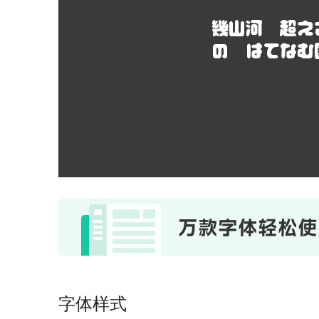
幾山河 超え
の はてなむ
字体样式