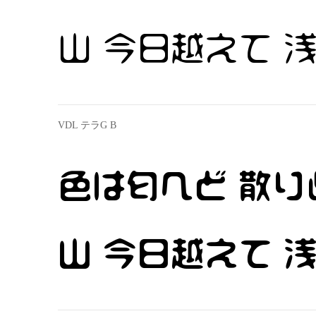
山 今日越えて 
VDL テラG B
色は匂へど 散り
山 今日越えて 