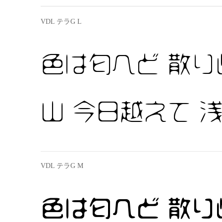
VDL テラG L
色は匂へど 散り
山 今日越えて 
VDL テラG M
色は匂へど 散り