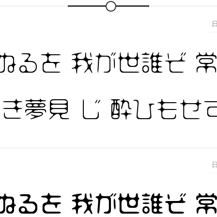
ぬるを 我が世誰ぞ 
浅き夢見 じ 酔ひもせ
ぬるを 我が世誰ぞ 