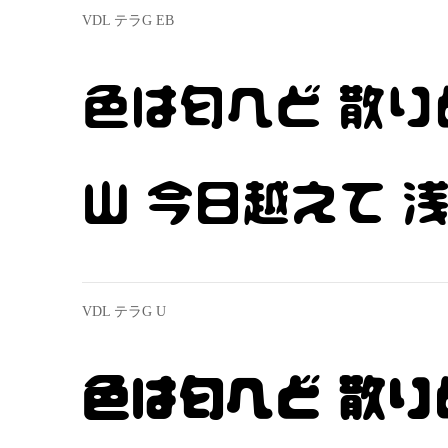
VDL テラG EB
色は匂へど 散り
山 今日越えて 
VDL テラG U
色は匂へど 散り