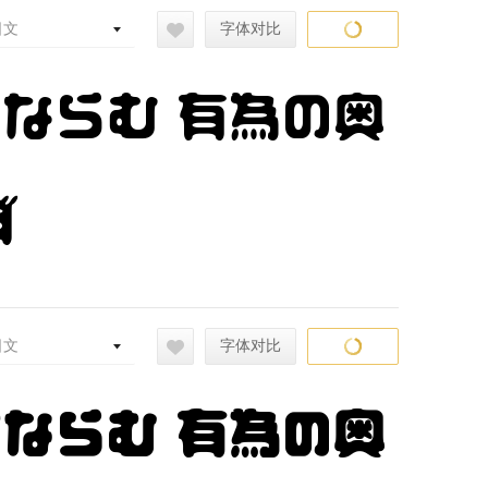
日文
字体对比
常ならむ 有為の奥
ず
日文
字体对比
常ならむ 有為の奥