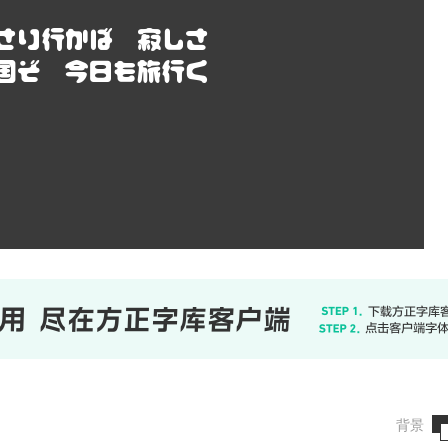
さり行かば 寂しさ
国ぞ 今日も旅行く
背景