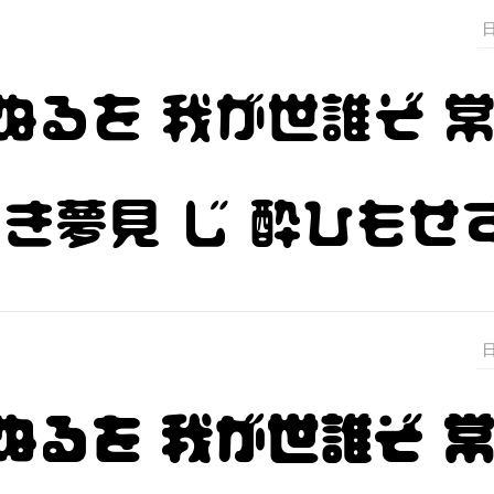
ぬるを 我が世誰ぞ 
浅き夢見 じ 酔ひもせ
ぬるを 我が世誰ぞ 