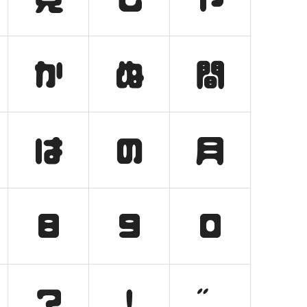
か
ぬ
間
は
の
月
8
9
0
？
！
゛