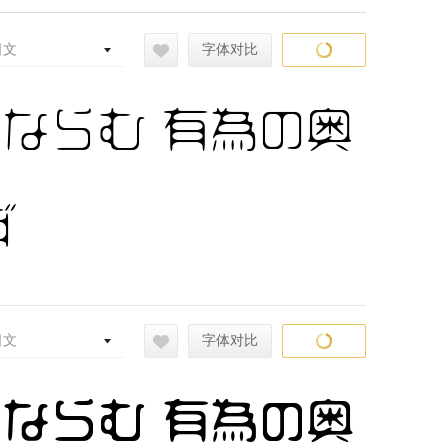
日文
字体对比
常ならむ 有為の奥
ず
日文
字体对比
常ならむ 有為の奥