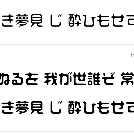
浅き夢見 じ 酔ひもせ
ぬるを 我が世誰ぞ 
浅き夢見 じ 酔ひもせ