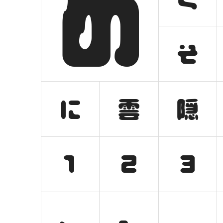
め
そ
に
雲
隠
1
2
3
、
。
，