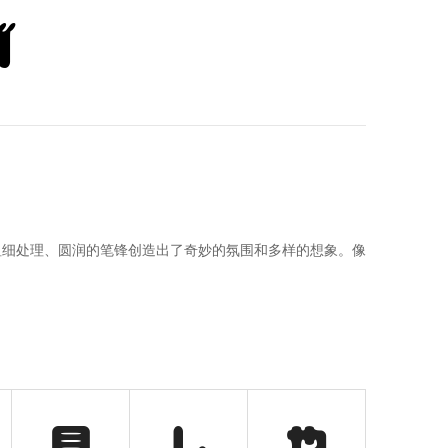
ず
粗细处理、圆润的笔锋创造出了奇妙的氛围和多样的想象。像
見
し
や