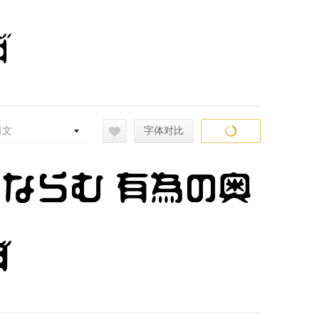
ず
日文
字体对比
常ならむ 有為の奥
ず