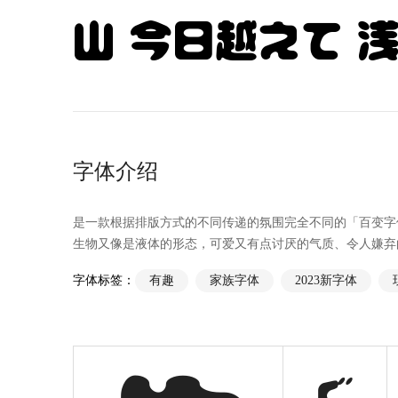
山 今日越えて 
字体介绍
是一款根据排版方式的不同传递的氛围完全不同的「百变字
生物又像是液体的形态，可爱又有点讨厌的气质、令人嫌弃
字体标签：
有趣
家族字体
2023新字体
ぐ