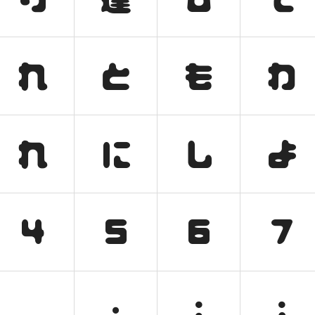
れ
と
も
わ
れ
に
し
よ
4
5
6
7
．
·
：
；