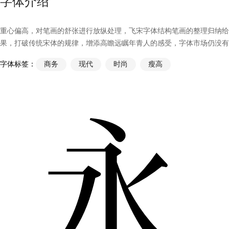
字体介绍
重心偏高，对笔画的舒张进行放纵处理，飞宋字体结构笔画的整理归纳给
果，打破传统宋体的规律，增添高瞻远瞩年青人的感受，字体市场仍没有
字体标签：
商务
现代
时尚
瘦高
永