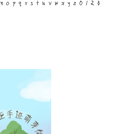
nopqrstuvwxyz0123