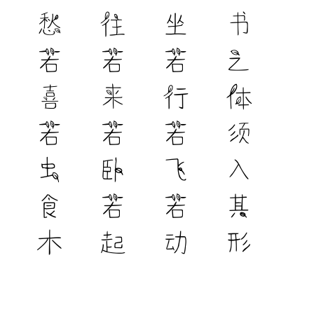
若
愁
往
坐
书
利
若
若
若
之
剑
喜
来
行
体
长
若
若
若
须
戈
虫
卧
飞
入
若
食
若
若
其
强
木
起
动
形