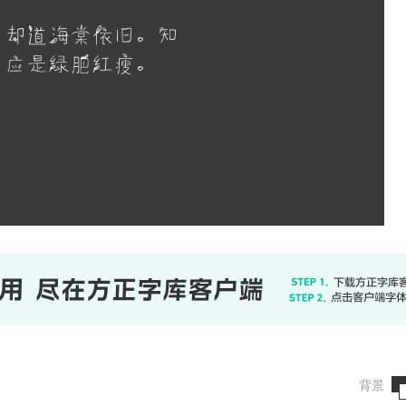
，却道海棠依旧。知
？应是绿肥红瘦。
背景