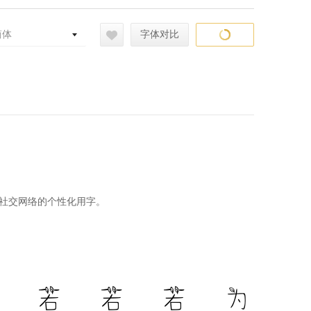
简体
字体对比
社交网络的个性化用字。
叶
若
若
若
为