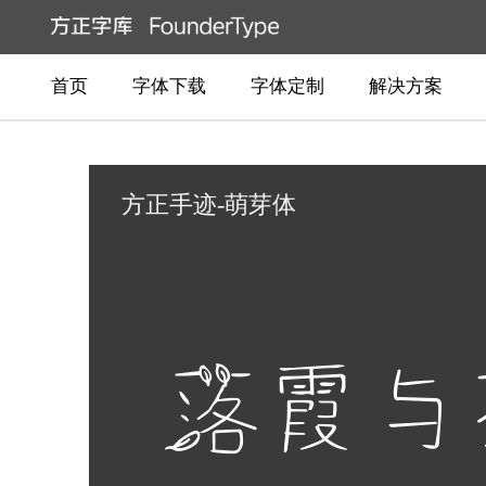
首页
字体下载
字体定制
解决方案
方正手迹-萌芽体
落霞与