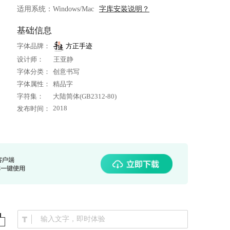
适用系统：Windows/Mac
字库安装说明？
基础信息
字体品牌：
方正手迹
设计师：
王亚静
字体分类：
创意书写
字体属性：
精品字
字符集：
大陆简体(GB2312-80)
2018
发布时间：
输入文字，即时体验