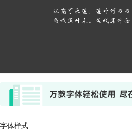
江南可采莲，莲叶何田田
鱼戏莲叶东。鱼戏莲叶西
字体样式