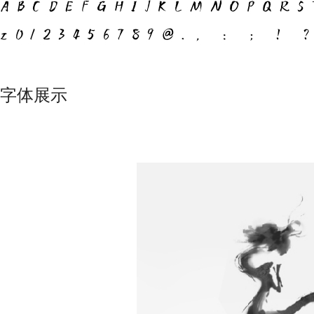
ABCDEFGHIJKLMNOPQRS
z0123456789@.，：；
字体展示