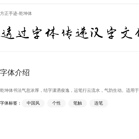
方正手迹-乾坤体
透过字体传递汉字文
字体介绍
乾坤体书法气息浓厚，结字潇洒俊逸，运笔行云流水，气韵生动。适用于
字体标签：
中国风
个性
笔触
连笔