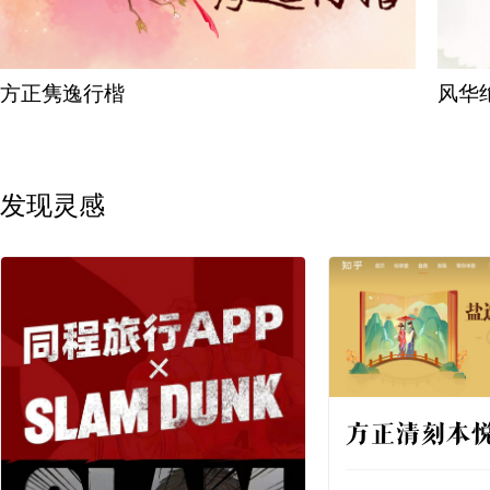
方正隽逸行楷
风华
发现灵感
方正清刻本悦