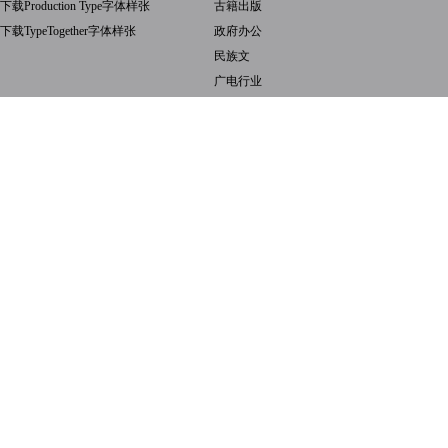
下载Production Type字体样张
古籍出版
下载TypeTogether字体样张
政府办公
民族文
广电行业