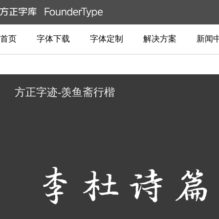
首页
字体下载
字体定制
解决方案
新闻
方正字迹-羡鱼斋行楷
李杜诗篇