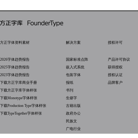
方正字体资料素材
解决方案
授权许可
2026字体趋势报告
国家标准点阵
产品许可协议
2025字体趋势报告
嵌入式系统
获得授权
2023字体趋势报告
包装字体
授权认证
下载方正字库商业手册
报纸
品牌客户
下载方正字库字体样张
书刊
下载Monotype字体样张
生僻字
下载Production Type字体样张
古籍出版
下载TypeTogether字体样张
政府办公
民族文
广电行业