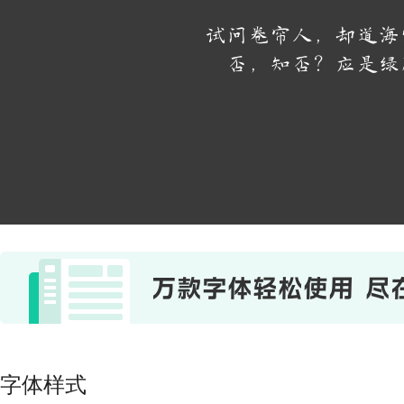
试问卷帘人，却道海
否，知否？应是绿
字体样式