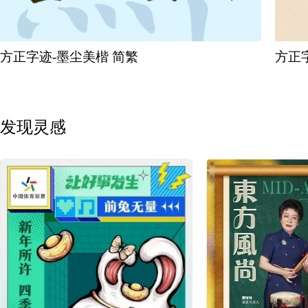
方正字迹-墨尘美楷 简繁
方正
发现灵感