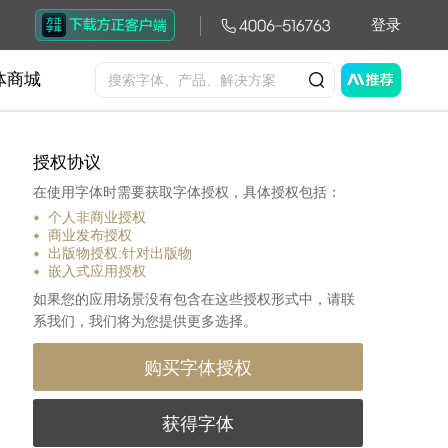
登录
体商城
授权协议
在使用字体时需要获取字体授权，具体授权包括：
个人非商业授权
商业发布授权
出版物授权:针对出版物
嵌入式应用授权
如果您的应用场景没有包含在这些授权形式中，请联
系我们，我们将为您提供更多选择。
购买字体授权
获得字体