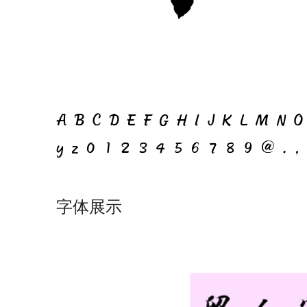
ABCDEFGHIJKLMNO
yz0123456789
字体展示