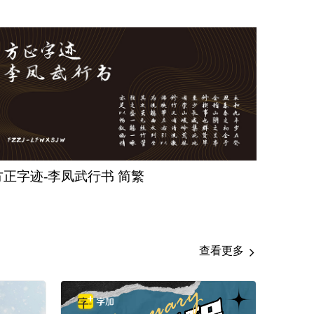
方正字迹-李凤武行书 简繁
查看更多