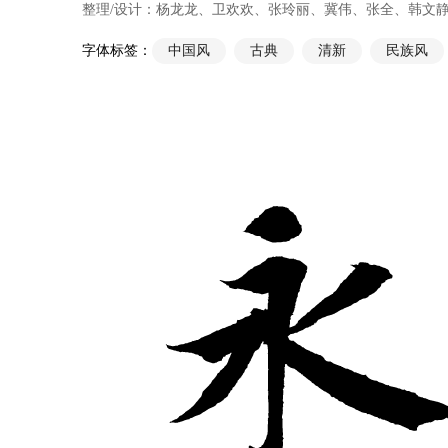
整理/设计：杨龙龙、卫欢欢、张玲丽、冀伟、张全、韩文
字体标签：
中国风
古典
清新
民族风