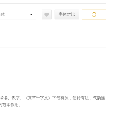
简体
字体对比
诵读、识字。《真草千字文》下笔有源，使转有法，气韵连
的范本作用。