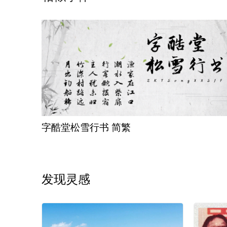
字酷堂松雪行书 简繁
发现灵感