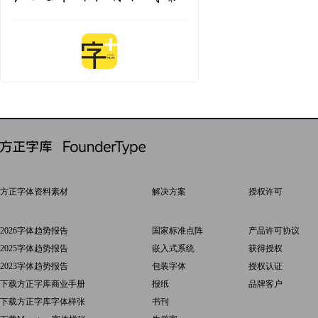
方正字体资料素材
解决方案
授权许可
2026字体趋势报告
国家标准点阵
产品许可协议
2025字体趋势报告
嵌入式系统
获得授权
2023字体趋势报告
包装字体
授权认证
下载方正字库商业手册
报纸
品牌客户
下载方正字库字体样张
书刊