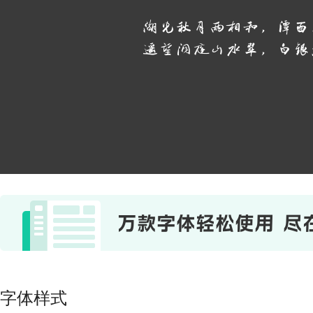
湖光秋月两相和，潭面
遥望洞庭山水翠，白银
字体样式