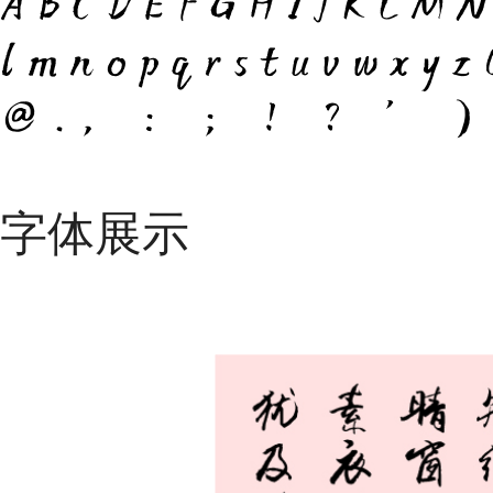
ABCDEFGHIJKLMN
lmnopqrstuvwxyz
@.，：；！？’）
字体展示