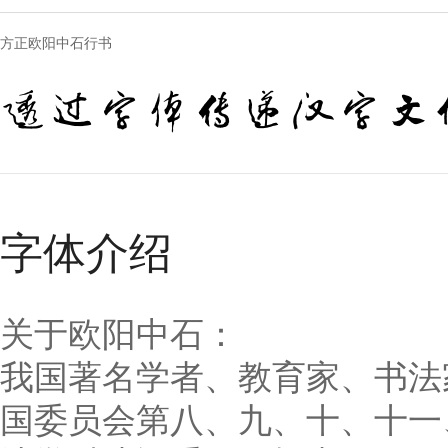
方正欧阳中石行书
透过字体传递汉字文
字体介绍
关于欧阳中石：
我国著名学者、教育家、书法
国委员会第八、九、十、十一