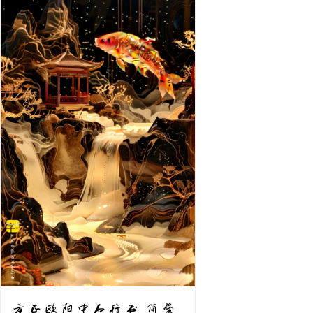
方正欧阳中石行书 简繁