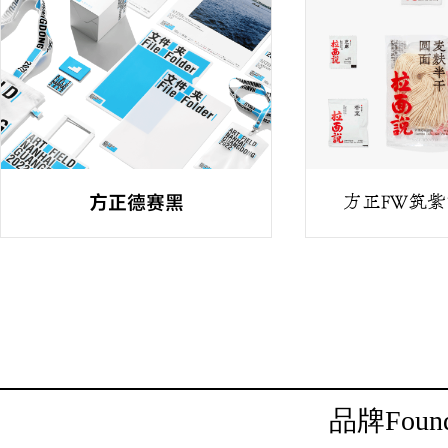
方正德赛黑
方正FW筑紫
品牌Found