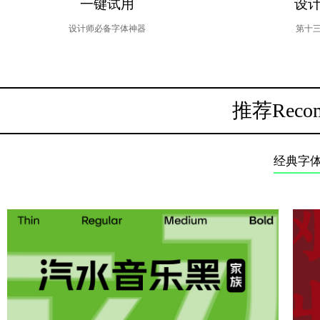
一键试用
设
设计师必备字体神器
第十
推荐Recom
经典字