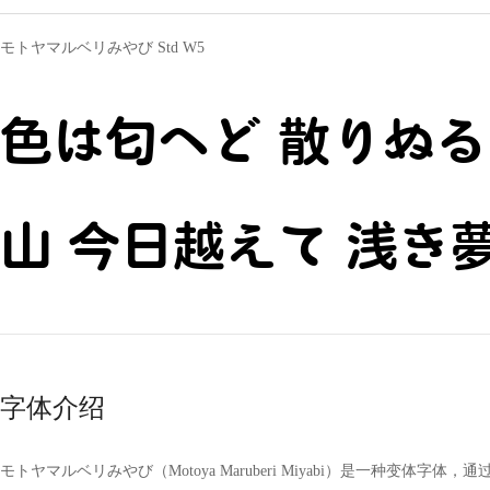
モトヤマルベリみやび Std W5
色は匂へど 散りぬる
山 今日越えて 浅き
字体介绍
モトヤマルベリみやび（Motoya Maruberi Miyabi）是一