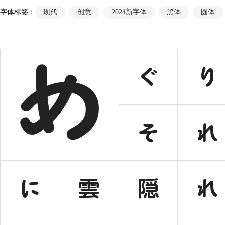
字体标签：
现代
创意
2024新字体
黑体
圆体
め
ぐ
り
そ
れ
に
雲
隠
れ