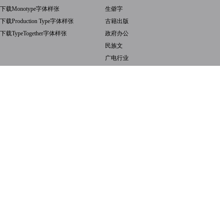
下载Monotype字体样张
生僻字
下载Production Type字体样张
古籍出版
下载TypeTogether字体样张
政府办公
民族文
广电行业