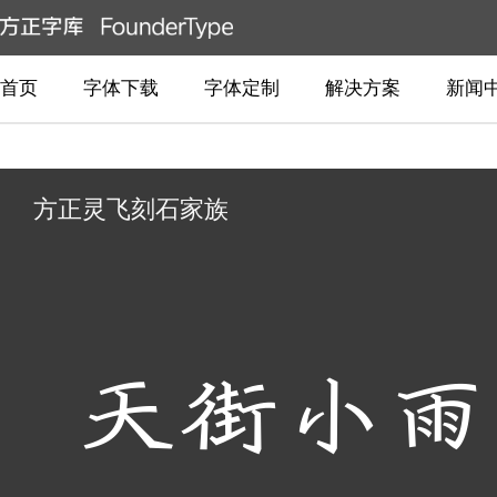
首页
字体下载
字体定制
解决方案
新闻
方正灵飞刻石家族
天街小雨