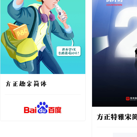
方正趣宋简体
方正特雅宋