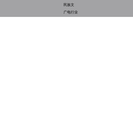
民族文
广电行业