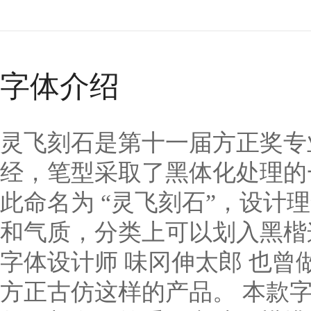
字体介绍
灵飞刻石是第十一届方正奖专
经，笔型采取了黑体化处理的
此命名为 “灵飞刻石”，设
和气质，分类上可以划入黑楷
字体设计师 味冈伸太郎 也
方正古仿这样的产品。 本款