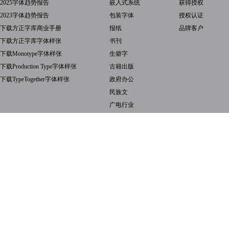
2025字体趋势报告
嵌入式系统
获得授权
2023字体趋势报告
包装字体
授权认证
下载方正字库商业手册
报纸
品牌客户
下载方正字库字体样张
书刊
下载Monotype字体样张
生僻字
下载Production Type字体样张
古籍出版
下载TypeTogether字体样张
政府办公
民族文
广电行业