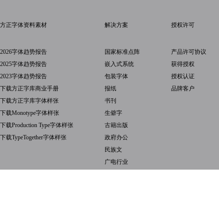
方正字体资料素材
解决方案
授权许可
2026字体趋势报告
国家标准点阵
产品许可协议
2025字体趋势报告
嵌入式系统
获得授权
2023字体趋势报告
包装字体
授权认证
下载方正字库商业手册
报纸
品牌客户
下载方正字库字体样张
书刊
下载Monotype字体样张
生僻字
下载Production Type字体样张
古籍出版
下载TypeTogether字体样张
政府办公
民族文
广电行业