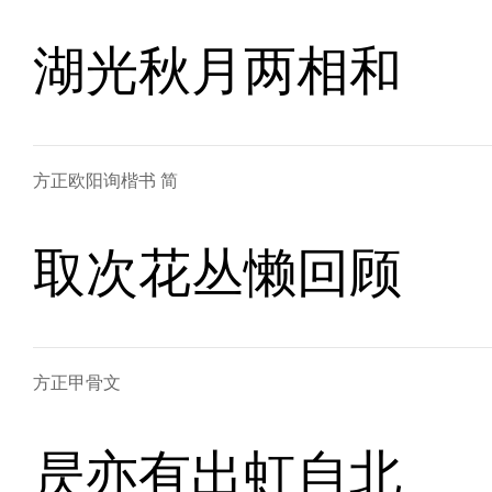
湖光秋月两相和
方正欧阳询楷书 简
取次花丛懒回顾
方正甲骨文
昃亦有出虹自北