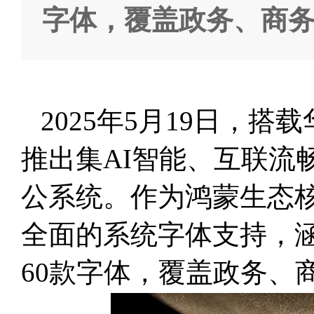
字体，覆盖政务、商
2025
年5月19日，搭
推出集AI智能、互联流
公系统。作为鸿蒙生态
全面的系统字体支持，
60款字体，覆盖政务、