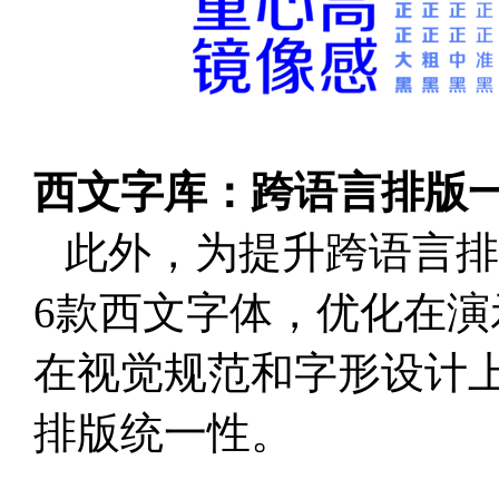
西文字库：跨语言排版
此外，为提升跨语言排
6款西文字体，优化在
在视觉规范和字形设计
排版统一性。