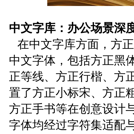
中文字库：办公场景深
在中文字库方面，方正
中文字体，包括方正黑
正等线、方正行楷、方
置了方正小标宋、方正
方正手书等在创意设计
字体均经过字符集适配与系统