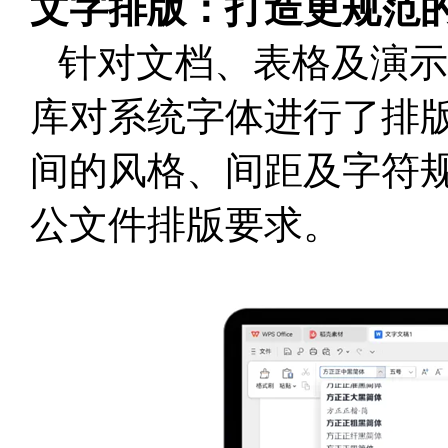
文字排版：打造更规范
针对文档、表格及演示
库对系统字体进行了排
间的风格、间距及字符
公文件排版要求。