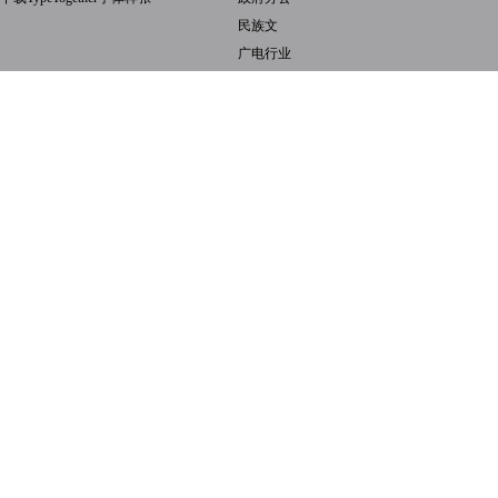
民族文
广电行业