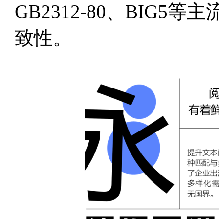
GB2312-80、BIG
致性。