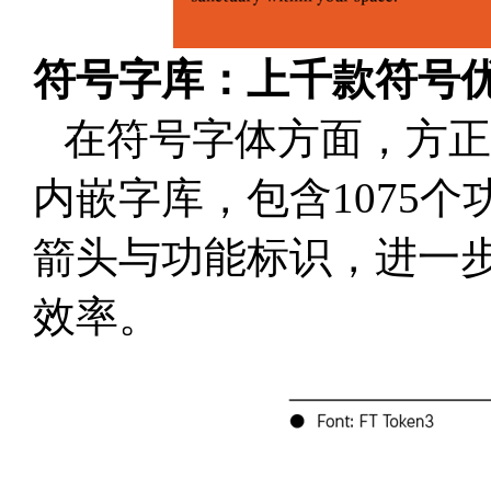
符号字库：上千款符号
在符号字体方面，方正字库提
内嵌字库，包含1075
箭头与功能标识，进一
效率。