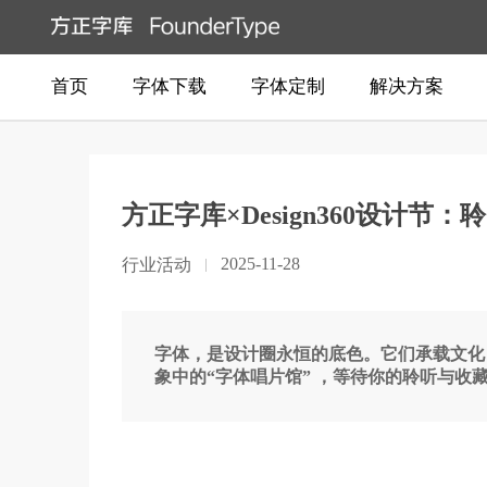
首页
字体下载
字体定制
解决方案
方正字库×Design360设计节
2025-11-28
行业活动
字体，是设计圈永恒的底色。它们承载文化，
象中的“字体唱片馆” ，等待你的聆听与收