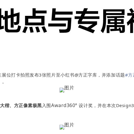
在展位打卡拍照发布3张照片至小红书@方正字库，并添加话题
#方
）。
Award360°
大楷、方正像素极黑
入围
设计奖，并在本次Desig