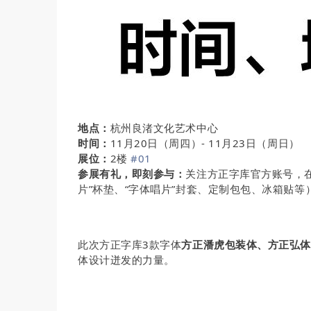
地点：
杭州良渚文化艺术中心
时间：
11月20日（周四）- 11月23日（周日）
展位：
2楼
#01
参展有礼，即刻参与：
关注方正字库官方账号，
片”杯垫、“字体唱片”封套、定制包包、冰箱贴等
此次方正字库3款字体
方正潘虎包装体、方正弘体
体设计迸发的力量。