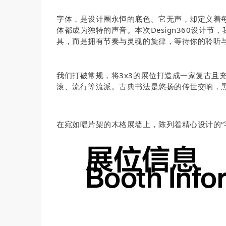
字体，是设计圈永恒的底色。它无声，却定义着
体都成为独特的声音。
本次Design360设
具，而是拥有节奏与灵魂的旋律，等待你的聆听
我们打破常规，将3x3的展位打造成一家复古且
滚、流行等流派。古典书法是悠扬的传世交响，
在宛如唱片架的木格展墙上，陈列着精心设计的“字