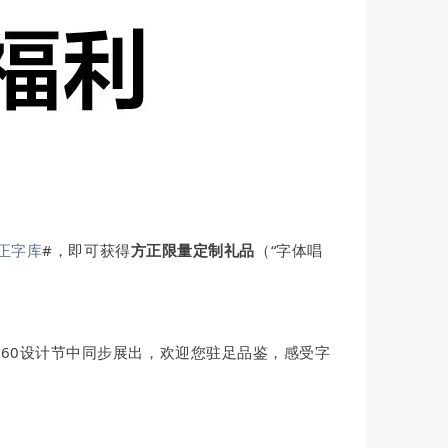
正字库
#，即可获得
方正限量定制礼品
（“字体唱
n360设计节中同步展出，欢迎您驻足品鉴，感受字