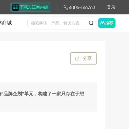
登录
体商城
分享
与“品牌企划”单元，构建了一家只存在于想