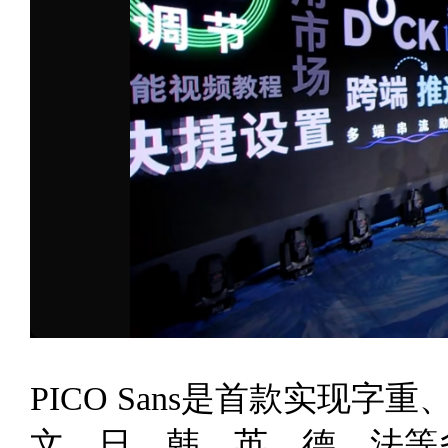
PICO Sans是
首款实现字重
文、日、韩、英、德、法等