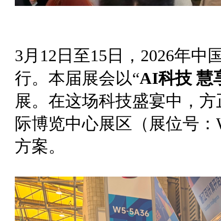
3月12日至15日，2026年
行。本届展会以“
AI科技 
展。在这场科技盛宴中，方
际博览中心展区（展位号：W
方案。