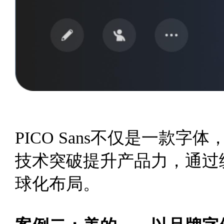
PICO Sans不仅是一款
技术突破提升产品力，通过
球化布局。