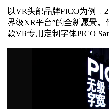
以VR头部品牌
PICO
为例，2
界级XR平台”的全新愿景。
款VR专用定制字体PICO 