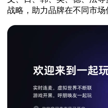
战略，助力品牌在不同市场