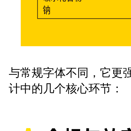
与常规字体不同，它更
计中的几个核心环节：