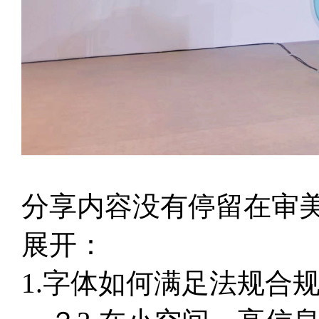
分享内容没有停留在审
展开：
1.字体如何满足法规合