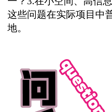
一？3.在小空间、高信
这些问题在实际项目中
地。