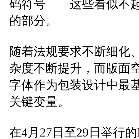
码符号——这些看似不起
的部分。
随着法规要求不断细化
杂度不断提升，而版面
字体作为包装设计中最
关键变量。
在4月27日至29日举行