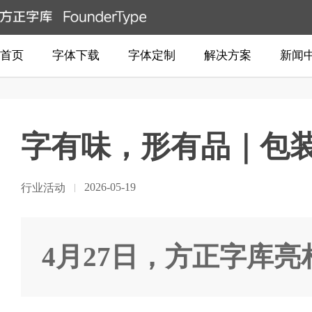
首页
字体下载
字体定制
解决方案
新闻
字有味，形有品｜包装
2026-05-19
行业活动
4月27日，方正字库亮