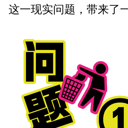
这一现实问题，带来了