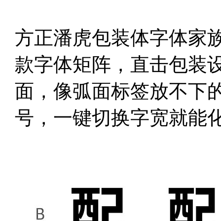
方正潘虎包装体字体家族以7
款字体矩阵，直击包装
面，像弧面标签放不下
号，一键切换字宽就能