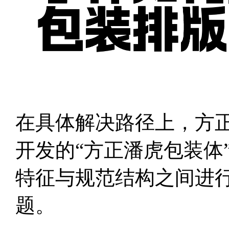
在具体解决路径上，方
开发的“方正潘虎包装体
特征与规范结构之间进
题。