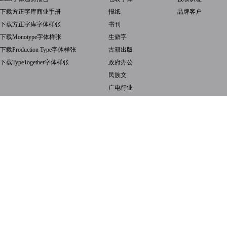
下载方正字库商业手册
报纸
品牌客户
下载方正字库字体样张
书刊
下载Monotype字体样张
生僻字
下载Production Type字体样张
古籍出版
下载TypeTogether字体样张
政府办公
民族文
广电行业