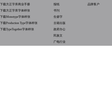
下载方正字库商业手册
报纸
品牌客户
下载方正字库字体样张
书刊
下载Monotype字体样张
生僻字
下载Production Type字体样张
古籍出版
下载TypeTogether字体样张
政府办公
民族文
广电行业