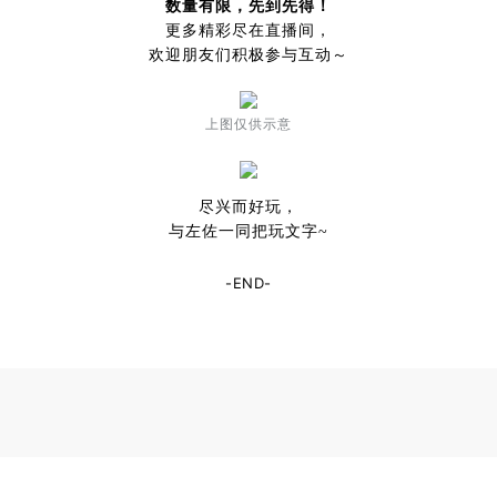
数量有限，先到先得！
更多精彩尽在直播间，
欢迎朋友们
积极参与互动～
上图
仅供示意
尽兴而好玩，
与左佐一同把玩文字~
-END-