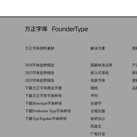
方正字体资料素材
解决方案
授
2026字体趋势报告
国家标准点阵
产
2025字体趋势报告
嵌入式系统
获
2023字体趋势报告
包装字体
授
下载方正字库商业手册
报纸
品
下载方正字库字体样张
书刊
下载Monotype字体样张
生僻字
下载Production Type字体样张
古籍出版
下载TypeTogether字体样张
政府办公
民族文
广电行业