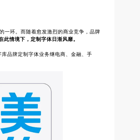
的一环。而随着愈发激烈的商业竞争，品牌
在此情境下，定制字体日渐风靡。
字库品牌定制字体业务继电商、金融、手