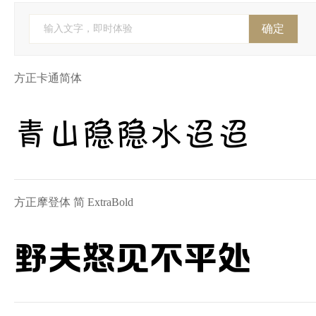
确定
输入文字，即时体验
方正卡通简体
青山隐隐水迢迢
方正摩登体 简 ExtraBold
野夫怒见不平处