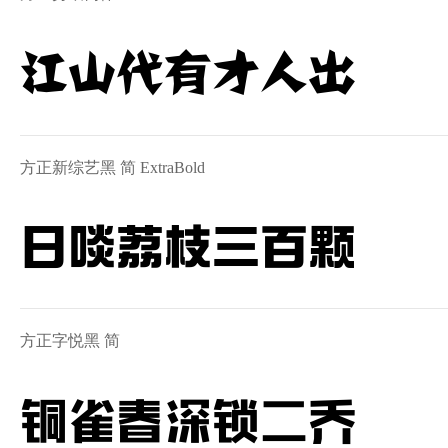
江山代有才人出
方正新综艺黑 简 ExtraBold
日啖荔枝三百颗
方正字悦黑 简
铜雀春深锁二乔