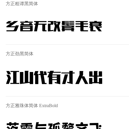
方正粗谭黑简体
乡音无改鬓毛衰
方正劲黑简体
江山代有才人出
方正雅珠体简体 ExtraBold
落霞与孤鹜齐飞