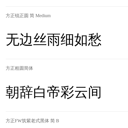
方正锐正圆 简 Medium
无边丝雨细如愁
方正粗圆简体
朝辞白帝彩云间
方正FW筑紫老式黑体 简 B