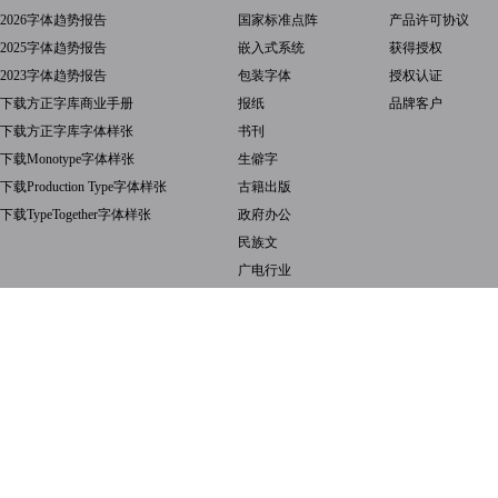
2026字体趋势报告
国家标准点阵
产品许可协议
2025字体趋势报告
嵌入式系统
获得授权
2023字体趋势报告
包装字体
授权认证
下载方正字库商业手册
报纸
品牌客户
下载方正字库字体样张
书刊
下载Monotype字体样张
生僻字
下载Production Type字体样张
古籍出版
下载TypeTogether字体样张
政府办公
民族文
广电行业