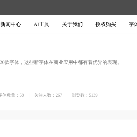
新闻中心
AI工具
关于我们
授权购买
字
门的20款字体，这些新字体在商业应用中都有着优异的表现。
字体数量：58
关注人数：
267
浏览数：
5139