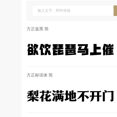
输入文字，即时体验
方正兹黑 简
欲饮琵琶马上催
方正标语体 简
梨花满地不开门