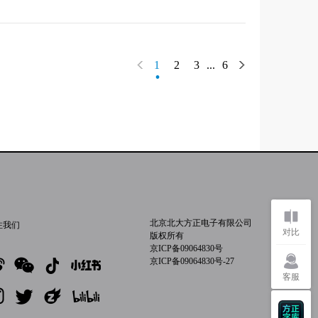
.
1
2
3
...
6
北京北大方正电子有限公司
注我们
对比
版权所有
京ICP备09064830号
京ICP备09064830号-27
客服