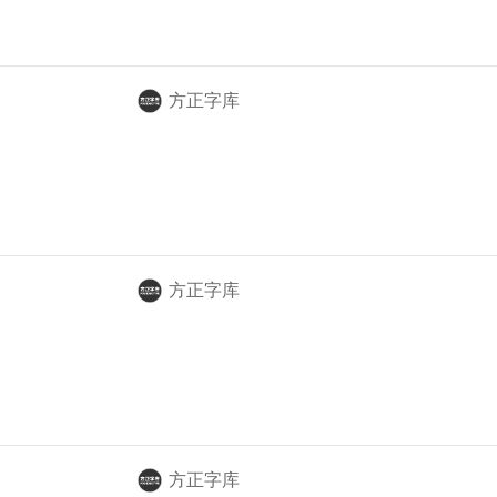
方正字库
方正字库
方正字库