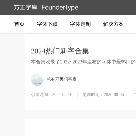
首页
字体下载
字体定制
解决方案
2024热门新字合集
本合集收录了2022~2023年发布的字体中最热
总有刁民想害朕
创建时间：2024-05-16
更新时间：2026-08-06