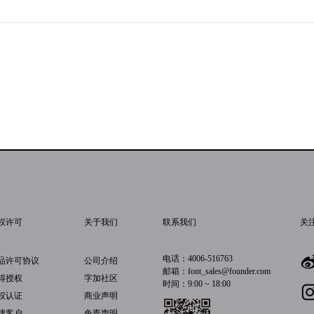
权许可
关于我们
联系我们
关
电话：4006-516763
品许可协议
公司介绍
邮箱：font_sales@founder.com
得授权
字加社区
时间：9:00 ~ 18:00
权认证
商业声明
牌客户
免责声明