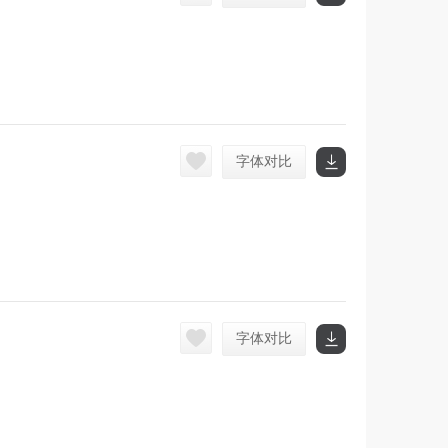
字体对比
字体对比