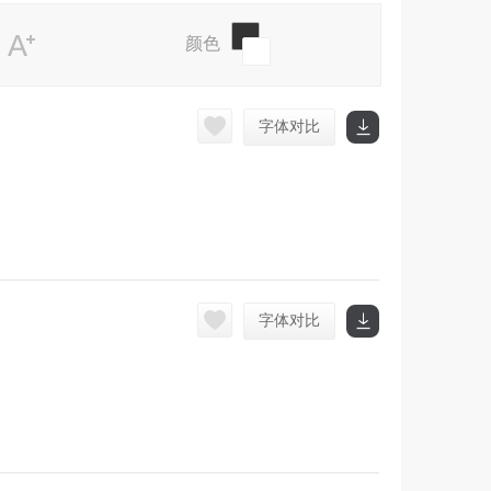
颜色
字体对比
字体对比