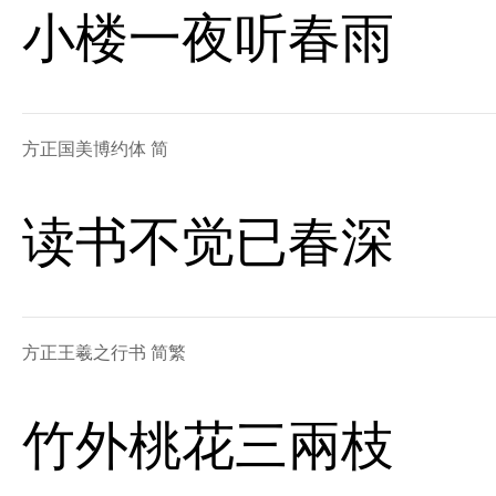
小楼一夜听春雨
方正国美博约体 简
读书不觉已春深
方正王羲之行书 简繁
竹外桃花三兩枝