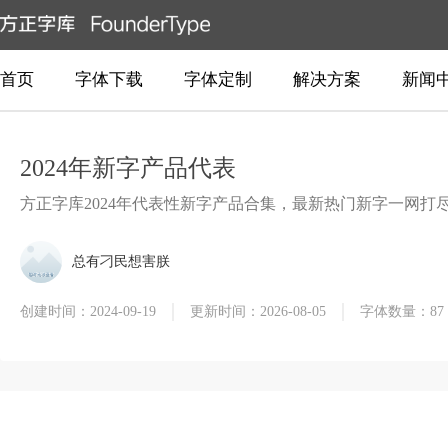
首页
字体下载
字体定制
解决方案
新闻
2024年新字产品代表
方正字库2024年代表性新字产品合集，最新热门新字一网打
总有刁民想害朕
创建时间：2024-09-19
更新时间：2026-08-05
字体数量：87