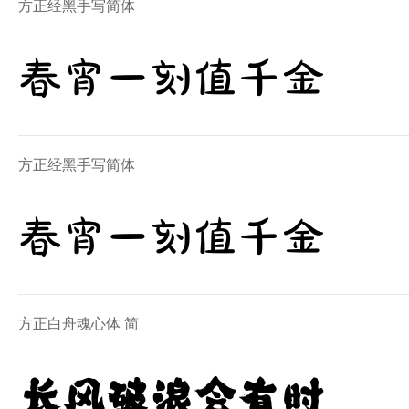
方正经黑手写简体
春宵一刻值千金
方正经黑手写简体
春宵一刻值千金
方正白舟魂心体 简
长风破浪会有时