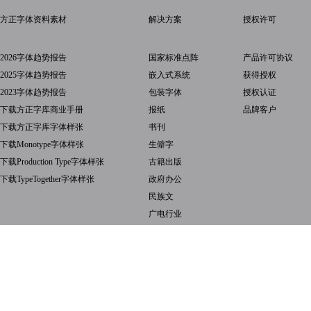
方正字体资料素材
解决方案
授权许可
2026字体趋势报告
国家标准点阵
产品许可协议
2025字体趋势报告
嵌入式系统
获得授权
2023字体趋势报告
包装字体
授权认证
下载方正字库商业手册
报纸
品牌客户
下载方正字库字体样张
书刊
下载Monotype字体样张
生僻字
下载Production Type字体样张
古籍出版
下载TypeTogether字体样张
政府办公
民族文
广电行业