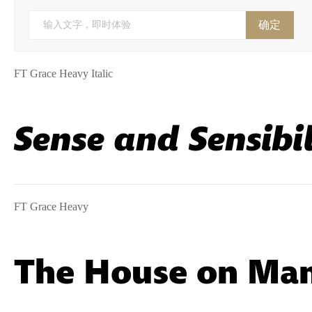
确定
输入文字，即时体验
FT Grace Heavy Italic
Sense and Sensibil
FT Grace Heavy
The House on Ma