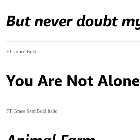
But never doubt my
FT Grace Bold
You Are Not Alone
FT Grace SemiBold Italic
Animal Farm