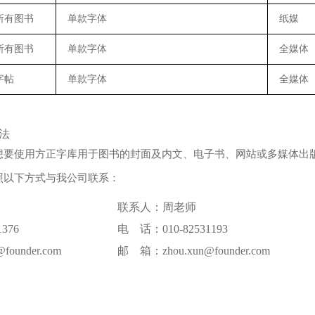
所有图书
单款字体
纸媒
所有图书
单款字体
全媒体
字帖
单款字体
全媒体
法
想要使用方正字库用于图书的封面及内文、电子书、网站或多媒体出
照以下方式与我公司联系：
联系人：周老师
376
电 话：010-82531193
ounder.com
邮 箱：zhou.xun@founder.com