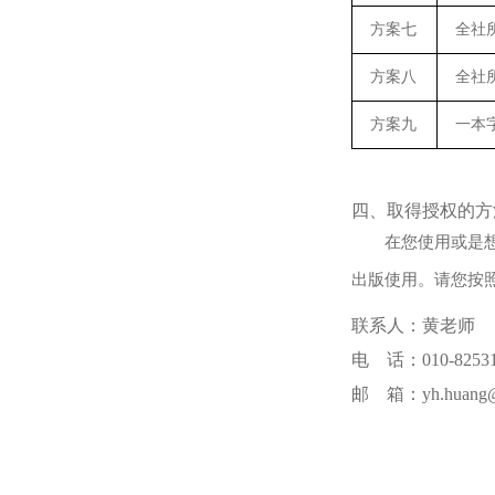
方案七
全社
方案八
全社
方案九
一本
四、取得授权的方
在您使用或是
出版使用。请您按
联系人：黄老师
电 话：010-82531
邮 箱：yh.huang@f