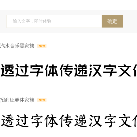
FontFont(Monotype)
YoonDesign
Cadson Demak
全球字
株式会社视觉设计研究所
株式会社 視覚デザイン研
确定
输入文字，即时体验
Anagata Type
字斋
精美堂
吉利
个人字
汽水音乐黑家族
透过字体传递汉字文
招商证券体家族
透过字体传递汉字文