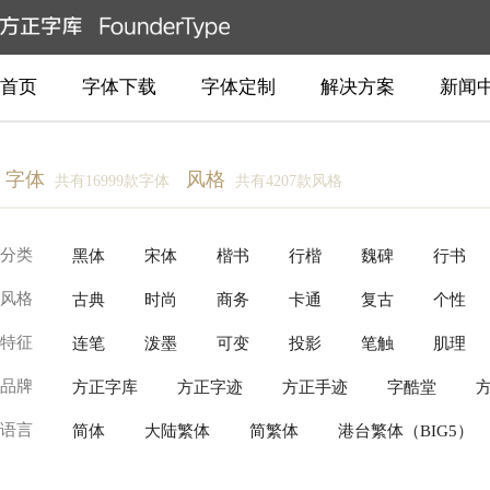
首页
字体下载
字体定制
解决方案
新闻
字体
风格
共有16999款字体
共有4207款风格
分类
黑体
宋体
楷书
行楷
魏碑
行书
风格
古典
时尚
商务
卡通
复古
个性
创意书写
常规书写·毛笔
常规书写·硬笔
衬
特征
连笔
泼墨
可变
投影
笔触
肌理
柔美
温暖
近代
动感
豪放
新中式
品牌
方正字库
方正字迹
方正手迹
字酷堂
逆反差
具象装饰
故障变形
有机流动
语言
简体
大陆繁体
简繁体
港台繁体（BIG5）
Production Type
Fontworks
Linotype(Monotype)
泰文
越南文
老挝文
汉字
柬埔寨文