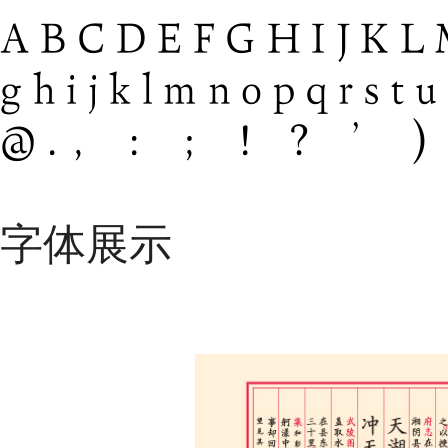
ABCDEFGHIJKL
ghijklmnopqrst
@.，：；！？’）
字体展示