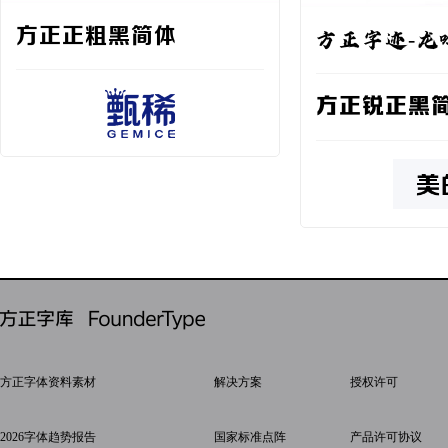
方正正粗黑简体
方正字迹-龙
方正锐正黑
方正字体资料素材
解决方案
授权许可
2026字体趋势报告
国家标准点阵
产品许可协议