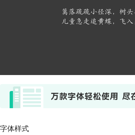
篱落疏疏小径深，树头
儿童急走追黄蝶，飞入
字体样式