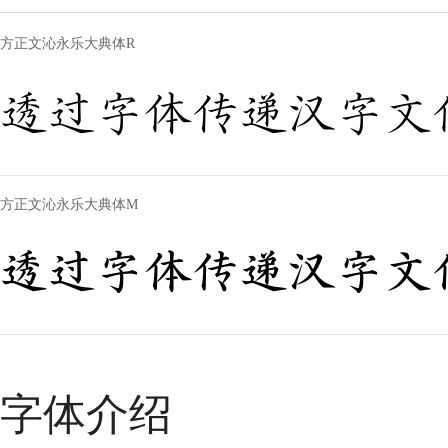
方正文沁永乐大典体R
透过字体传递汉字文
方正文沁永乐大典体M
透过字体传递汉字文
字体介绍