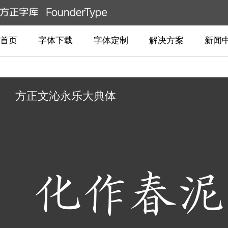
首页
字体下载
字体定制
解决方案
新闻
方正文沁永乐大典体
化作春泥