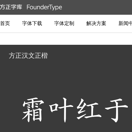
首页
字体下载
字体定制
解决方案
新闻
方正汉文正楷
霜叶红于