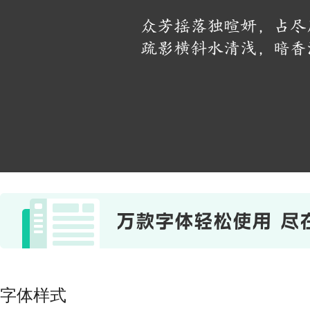
众芳摇落独暄妍，占尽
疏影横斜水清浅，暗香
字体样式